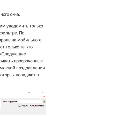
ного окна.
тим уведомить только
 фильтре. По
ароль на мобильного
т только те, кто
у «Следующее
итывать просроченные
омлений поздравления
которых попадают в