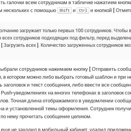
ть галочки всем сотрудникам в табличке нажатием кноп
м нескольких с помощью
и
и кнопкой
Отмет
Shift
Ctrl
олчанию загружает только первых 100 сотрудников. Чтобы 
о всех сотрудников подходящих под фильтр, перед выделе
у
Загрузить всех
. Количество загруженных сотрудников мо
 выбрали сотрудников нажимаем кнопку
Отправить сооб
и, в котором можно либо выбрать готовый шаблон и при 
ь заголовок и текст сообщения, либо ввести все сообще
в Push-уведомлениях на многих телефонах в заголовок с
лов. Точная длина отображаемого в уведомлении сообще
на и установленной темы оформления. Сотрудник получ
 по нему прочитать сообщение целиком.
 еще не заходил в мобильный кабинет, удалил приложен