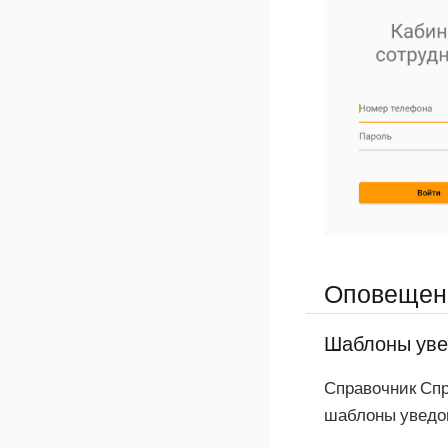
Оповещени
Шаблоны ув
Справочник
Спр
шаблоны уведом