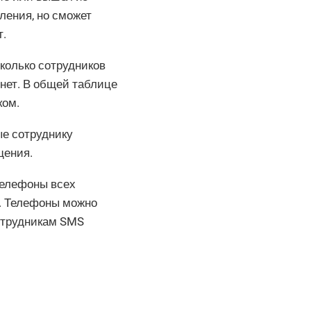
ления, но сможет
т.
сколько сотрудников
нет. В общей таблице
ком.
е сотруднику
щения.
 телефоны всех
е. Телефоны можно
отрудникам SMS