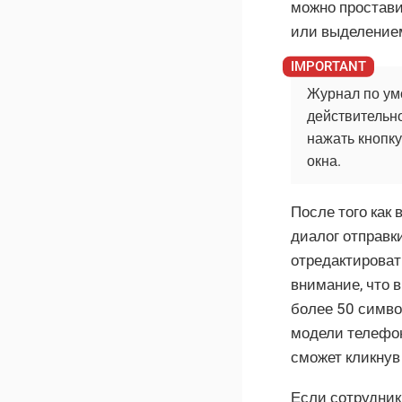
можно простави
или выделение
Журнал по ум
действительн
нажать кнопк
окна.
После того как
диалог отправк
отредактироват
внимание, что 
более 50 симво
модели телефо
сможет кликнув
Если сотрудник