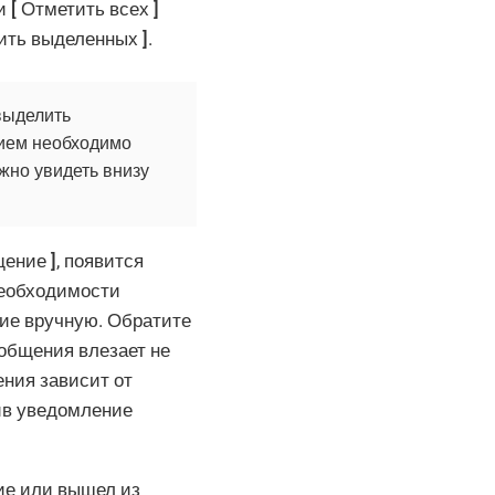
ки
Отметить всех
ить выделенных
.
выделить
нием необходимо
жно увидеть внизу
щение
, появится
необходимости
ние вручную. Обратите
ообщения влезает не
ния зависит от
ив уведомление
ие или вышел из